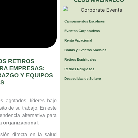
Campamentos Escolares
Eventos Corporativos
Renta Vacacional
Bodas y Eventos Sociales
Retiros Espirituales
OS RETIROS
ARA EMPRESAS:
Retiros Religiosos
RAZGO Y EQUIPOS
Despedidas de Soltero
ES
s agotados, líderes bajo
ito de su trabajo. En este
ndencia alternativa para
ra organizacional
.
rsión directa en la salud