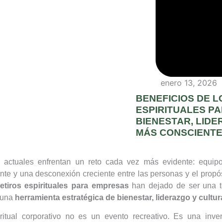
enero 13, 2026
BENEFICIOS DE L
ESPIRITUALES P
BIENESTAR, LIDE
MÁS CONSCIENT
actuales enfrentan un reto cada vez más evidente: equipo
nte y una desconexión creciente entre las personas y el propós
retiros espirituales para empresas
han dejado de ser una te
n una
herramienta estratégica de bienestar, liderazgo y cultu
iritual corporativo no es un evento recreativo. Es una inve