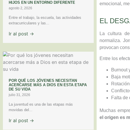
HIJOS EN UN ENTORNO DIFERENTE
emocional, men
agosto 2, 2026
Entre el trabajo, la escuela, las actividades
EL DES
extracurriculares y las...
Ir al post →
La cultura d
normaliza. Jor
provocan conse
Entre los efe
Burnout 
Baja mot
POR QUÉ LOS JÓVENES NECESITAN
Rotación
ACERCARSE MÁS A DIOS EN ESTA ETAPA
DE SU VIDA
Conflicto
julio 31, 2026
Falta de 
La juventud es una de las etapas más
movidas del...
Muchas empres
el origen es 
Ir al post →