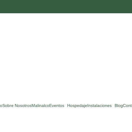
io
Sobre Nosotros
Malinalco
Eventos
Hospedaje
Instalaciones
Blog
Cont