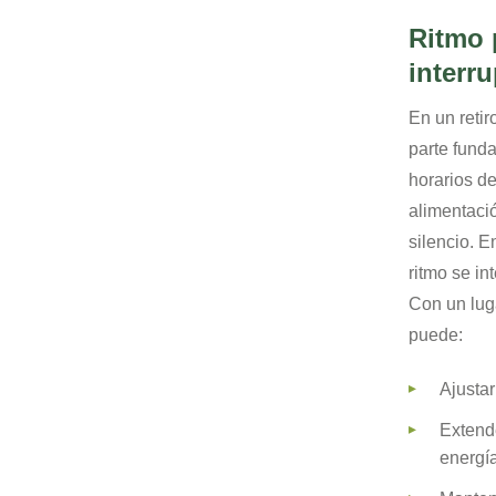
Ritmo 
interr
En un retir
parte fund
horarios de
alimentaci
silencio. 
ritmo se i
Con un lug
puede:
Ajustar
Extende
energí