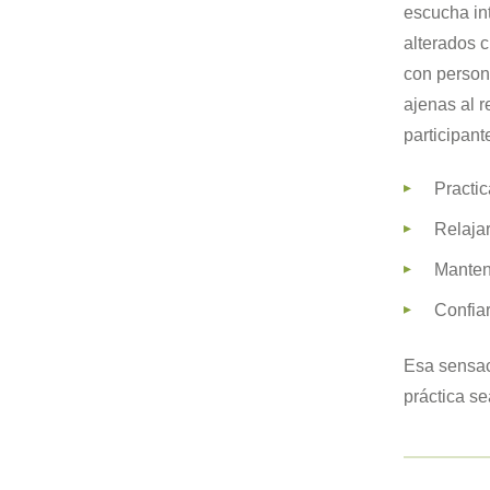
escucha in
alterados 
con person
ajenas al r
participan
Practic
Relajar
Manten
Confia
Esa sensac
práctica s