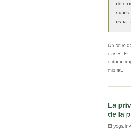
determ
subest
espaci
Un retiro d
clases. Es
entorno imp
misma.
La pri
de la 
El yoga inv