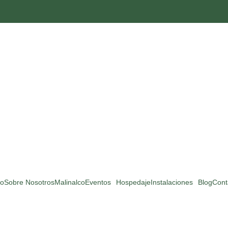
io
Sobre Nosotros
Malinalco
Eventos
Hospedaje
Instalaciones
Blog
Cont